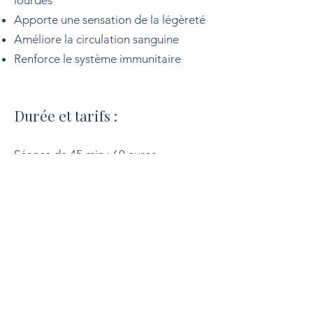
lourdes
Apporte une sensation de la légèreté
Améliore la circulation sanguine
Renforce le système immunitaire
​Durée et tarifs :
Séance de 45 min : 60 euros
Prévoir un peu plus de temps pour
l'habillage et l'échange de fin de
séance.
Modes de règlement : espèces,
chèques.